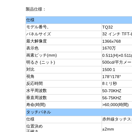
製品仕様：
仕様
モデル番号。
TQ32
パネルサイズ
32 インチ TFT-
最大解像度
1366x768
表示色
1670万
画素ピッチ(mm)
0.511(H)×0.511
明るさ (ニット)
500cd/平方メ
対比
1500:1
視角
178°/178°
反応時間
8ミリ秒
水平周波数
50-70KHZ
垂直周波数
56-75KHZ
寿命(時間)
>60,000(時間)
タッチパネル
仕様
赤外線タッチス
位置決め
±2mm
正確さ