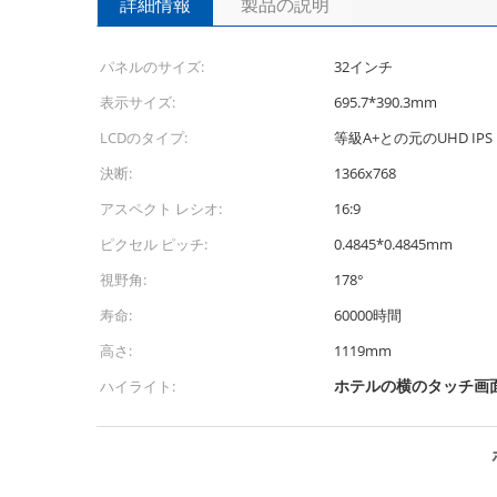
詳細情報
製品の説明
パネルのサイズ:
32インチ
表示サイズ:
695.7*390.3mm
LCDのタイプ:
等級A+との元のUHD IPS 
決断:
1366x768
アスペクト レシオ:
16:9
ピクセル ピッチ:
0.4845*0.4845mm
視野角:
178°
寿命:
60000時間
高さ:
1119mm
ホテルの横のタッチ画
ハイライト: