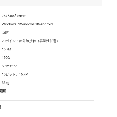
767*464*75mm
Windows 7/Windows 10/Android
防眩
20ポイント赤外線接触（容量性任意）
16.7M
1500:1
< 6ms="">
10ビット、16.7M
33kg
画面
機