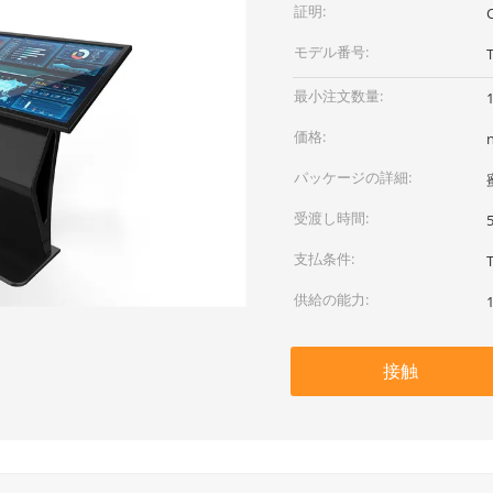
証明:
モデル番号:
最小注文数量:
価格:
パッケージの詳細:
受渡し時間:
支払条件:
供給の能力:
接触