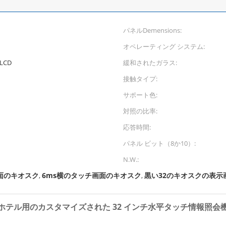
パネルDemensions:
オペレーティング システム:
LCD
緩和されたガラス:
接触タイプ:
サポート色:
対照の比率:
応答時間:
パネル ビット（8か10）:
N.W.:
面のキオスク
6ms横のタッチ画面のキオスク
黒い32のキオスクの表示
,
,
ホテル用のカスタマイズされた 32 インチ水平タッチ情報照会