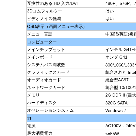
互換性のある HD 入力/DVI
480P、576P、7
3Dコムフィルター
はい
ビデオノイズ低減
はい
OSD表示（画面メニュー表示）
メニュー言語
中国語/英語(複
コンピューター
メインチップセット
インテル G41+I
メインボード
オンダ G41
システムバス周波数
800/1066/133
グラフィックスカード
統合された Intel
オーディオカード
統合型AC97
ネットワークカード
統合型 10/100
メモリー
2G DDRIII (最大
ハードディスク
320G SATA
オペレーションシステム
Windows 7
力
電源
AC100V～240V
最大消費電力
<=55W