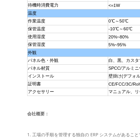
待機時消費電力
<=1W
温度
作業温度
0℃～50℃
保管温度
-10℃～60℃
使用湿度
20%~80%
保管湿度
5%~95%
外観
パネル色・外観
白、黒、カスタ
パネル材質
SPCC/アルミ
インストール
壁掛け(デフォ
証明書
CE/FCC/3C/Ro
アクセサリー
マニュアル、リモ
会社概要：
1. 工場の手順を管理する独自の ERP システムがある