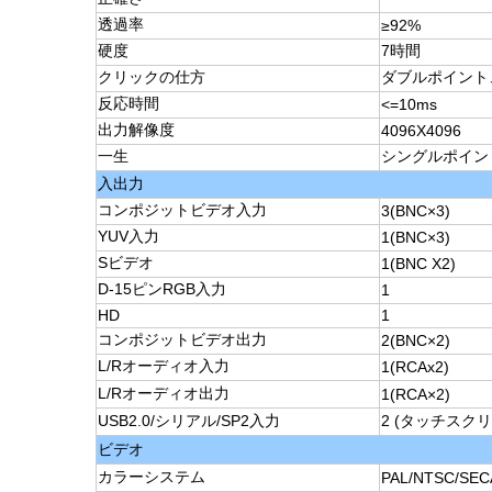
透過率
≥92%
硬度
7時間
クリックの仕方
ダブルポイント
反応時間
<=10ms
出力解像度
4096X4096
一生
シングルポイント
入出力
コンポジットビデオ入力
3(BNC×3)
YUV入力
1(BNC×3)
Sビデオ
1(BNC X2)
D-15ピンRGB入力
1
HD
1
コンポジットビデオ出力
2(BNC×2)
L/Rオーディオ入力
1(RCAx2)
L/Rオーディオ出力
1(RCA×2)
USB2.0/シリアル/SP2入力
2 (タッチスク
ビデオ
カラーシステム
PAL/NTSC/SE