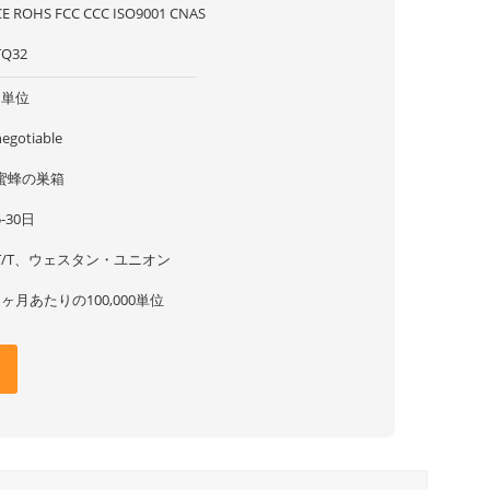
CE ROHS FCC CCC ISO9001 CNAS
TQ32
1単位
negotiable
蜜蜂の巣箱
5-30日
T/T、ウェスタン・ユニオン
1ヶ月あたりの100,000単位