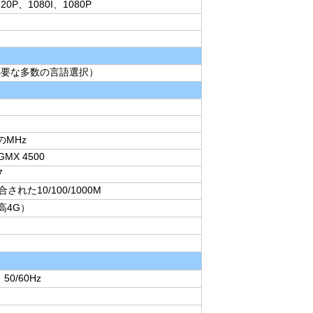
20P、1080I、1080P
必要な多数の言語選択）
3のMHz
MX 4500
7
れた10/100/1000M
最高4G）
、50/60Hz