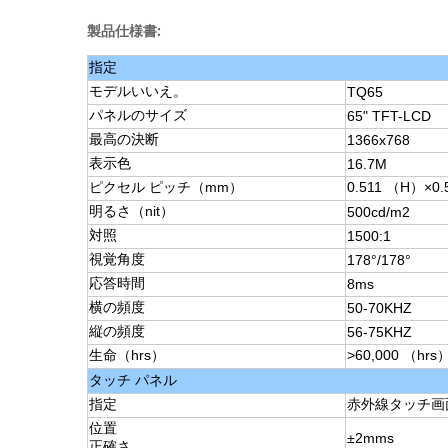
製品仕様書:
指定
モデルいいえ。
TQ65
パネルのサイズ
65" TFT-LCD
最高の決断
1366x768
表示色
16.7M
ピクセル ピッチ（mm）
0.511 （H）×0
明るさ（nit）
500cd/m2
対照
1500:1
視覚角度
178°/178°
応答時間
8ms
横の頻度
50-70KHZ
縦の頻度
56-75KHZ
生命（hrs）
>60,000 （hrs
タッチ パネル
指定
赤外線タッチ画
位置
±2mms
正確さ