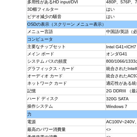
多用性があるHD input/DVI
480P、576P、7
3D櫛フィルター
はい
ビデオ減少の騒音
はい
OSDの表示（スクリーン メニュー表示）
メニュー言語
中国語/英語（
コンピュータ
主要なチップセット
Intel G41+ICH7
メイン ボード
オンダG41
システム バスの頻度
800/1066/133
グラフィックス・カード
統合されたIntelG
オーディオ カード
統合されたAC9
ネットワーク カード
適応性がある統合さ
記憶
2G DDRIII （
ハード ディスク
320G SATA
操作システム
Windows 7
力
電源
AC100V~240V
最高のパワー消費量
<>