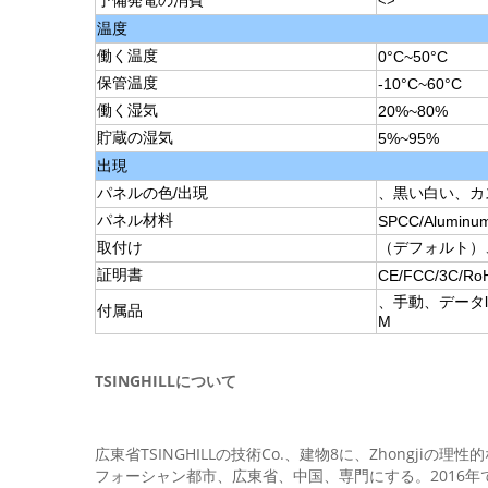
予備発電の消費
<>
温度
働く温度
0°C~50°C
保管温度
-10°C~60°C
働く湿気
20%~80%
貯蔵の湿気
5%~95%
出現
パネルの色/出現
、黒い白い、カ
パネル材料
SPCC/Aluminum
取付け
（デフォルト）
証明書
CE/FCC/3C/Ro
、手動、データl
付属品
M
TSINGHILLについて
広東省TSINGHILLの技術Co.、建物8に、Zhongj
フォーシャン都市、広東省、中国、専門にする。2016年