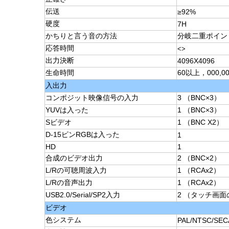
伝送
≥92%
硬度
7H
かちりと言う音の方法
分岐二重ポイン
応答時間
<>
出力決断
4096X4096
生命時間
60以上，000,
入出力
コンポジット映像信号の入力
3 （BNC×3）
YUVは入った
1 （BNC×3）
Sビデオ
1 （BNC X2）
D-15ピンRGBは入った
1
HD
1
合成のビデオ出力
2 （BNC×2）
L/Rの可聴周波入力
1 （RCAx2）
L/Rの音声出力
1 （RCAx2）
USB2.0/Serial/SP2入力
2 （タッチ画
ビデオ
色システム
PAL/NTSC/SE