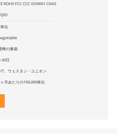
CE ROHS FCC CCC ISO9001 CNAS
TQ65
1単位
negotiable
蜜蜂の巣箱
5-30日
T/T、ウェスタン・ユニオン
1ヶ月あたりの100,000単位