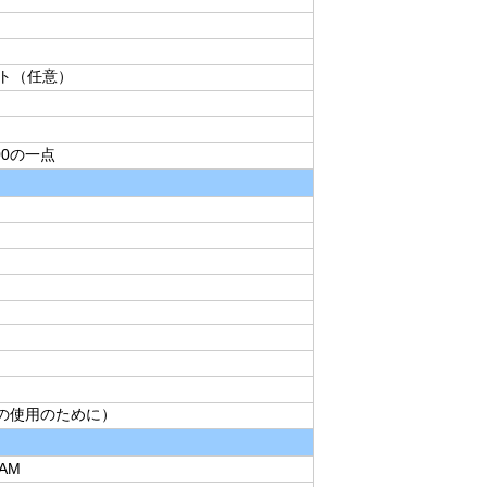
ト（任意）
000の一点
面の使用のために）
CAM