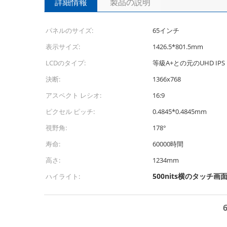
詳細情報
製品の説明
パネルのサイズ:
65インチ
表示サイズ:
1426.5*801.5mm
LCDのタイプ:
等級A+との元のUHD IPS 
決断:
1366x768
アスペクト レシオ:
16:9
ピクセル ピッチ:
0.4845*0.4845mm
視野角:
178°
寿命:
60000時間
高さ:
1234mm
500nits横のタッチ
ハイライト: