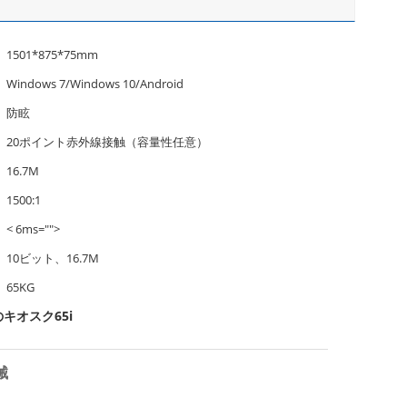
1501*875*75mm
Windows 7/Windows 10/Android
防眩
20ポイント赤外線接触（容量性任意）
16.7M
1500:1
< 6ms="">
10ビット、16.7M
65KG
キオスク65i
械