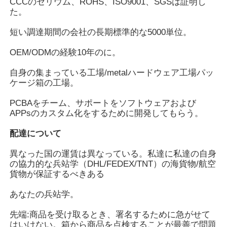
CCCのセリウム、ROHS、ISO9001、SGSは証明し
た。
企業情報
短い調達期間の会社の長期標準的な5000単位。
OEM/ODMの経験10年のに。
会社案内
自身の集まっている工場/metalハードウェア工場パッ
ケージ箱の工場。
品質管理
PCBAをチーム、サポートをソフトウェアおよび
APPsのカスタム化をするために開発してもらう。
お問い合わせ
配達について
異なった国の運賃は異なっている。私達に私達の自身
見積依頼
の協力的な兵站学（DHL/FEDEX/TNT）の海貨物/航空
貨物が保証するべきある
デジタル相互黒板
あなたの兵站学。
先端:商品を受け取るとき、署名するために急がせて
教育相互Whiteboard
はいけない。箱から商品を点検することが最善で問題