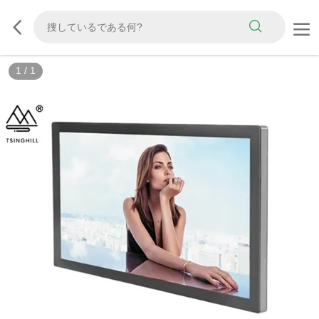
1
/
1