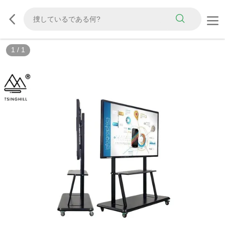
1
/
1