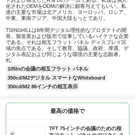
トおよび独立したR & Dのチームである。私達は個人
化されたOEMをODMの解決に顧客与えてもいい。私
達の主要な市場は北アメリカ、ヨーロッパ、ロシア、
中東、東南アジア、中国大陸もっとであり。
TSINGHILLは8年間デジタル理性的なプロダクトの開
発、製造業および販売で従事しているハイテクな企業
である。それは相互フラット パネル ディスプレイ区
域の焦点である。そして教育、協議、政府、厚遇、デ
ジタル表記および同じような環境の主要な志願者。
札:
105Inの会議の相互フラット パネル
350cd/M2デジタル スマートなWhiteboard
350cd/M2 86インチの相互表示
最高の価格で
TFT 75インチの会議のための相