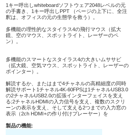
1キー呼出しwhiteboardソフトウェア2048レベルの元
の手書き、1キー呼出しPPT （ページの上下に、全注
IRの相互whiteboard
釈は、オフィスの元の生態学を救う）。
多機能の理性的なスタイラス4の飛行マウス（拡大
理性的な黒板
鏡、空のマウス、スポットライト、レーザーのペ
ン）。
会議の相互フラット パネル
多機能のスマートなスタイラス4の大きいムササビ
（拡大鏡、空気マウス、スポットライト、レーザーの
ポインター）。
解読するか、またはまで4チャネルの高精細度の同時
解読サポート1チャネル4K-60FPSは1チャネルUSB3.0
の2チャネルUSB2.0の拡張インターフェイスを支え
る;2チャネルHDMIの入力信号を支え、複数のスクリ
ーンの表示を支え、そして支える2つまでの入力窓の
表示（2ch HDMI+の作り付けプレーヤー）を
製品の機能: