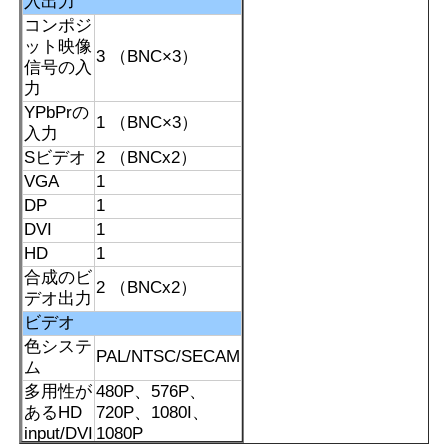
入出力
コンポジ
ット映像
3 （BNC×3）
企業情報
信号の入
力
YPbPrの
会社案内
1 （BNC×3）
入力
Sビデオ
2 （BNCx2）
VGA
1
品質管理
DP
1
DVI
1
お問い合わせ
HD
1
合成のビ
2 （BNCx2）
デオ出力
見積依頼
ビデオ
色システ
PAL/NTSC/SECAM
ム
デジタル相互黒板
多用性が
480P、576P、
あるHD
720P、1080I、
input/DVI
1080P
教育相互Whiteboard