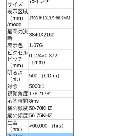
75インチ
サイズ
表示区域
（mm）
1705.8*1013.5*88.9MM
/mode
最高の決
3840X2160
断
表示色
1.07G
ピクセル
0.124×0.372
ピッチ
（mm）
（mm）
明るさ
500 （CD m）
（nit）
対照
5000:1
視覚角度
178°/178°
ホーム
応答時間
8ms
横の頻度
50-70KHZ
製品
縦の頻度
56-75KHZ
生命
>60,000 （hrs）
（hrs）
ビデオ