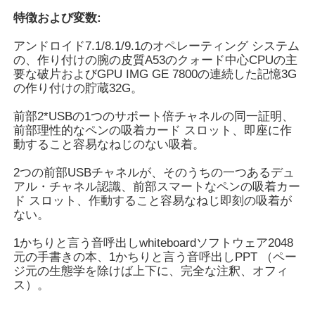
3D櫛フ
はい
特徴および変数:
ィルター
スマートなナノの黒板
ビデオ減
はい
アンドロイド7.1/8.1/9.1のオペレーティング システム
少の騒音
の、作り付けの腕の皮質A53のクォード中心CPUの主
OSDの表示（スクリーン メ
要な破片およびGPU IMG GE 7800の連続した記憶3G
会議室の相互表示
ニュー表示）
の作り付けの貯蔵32G。
メニュー
中国語/英語
前部2*USBの1つのサポート倍チャネルの同一証明、
言語
デジタル相互スマートな板
前部理性的なペンの吸着カード スロット、即座に作
動すること容易なねじのない吸着。
デジタル縦の表記
2つの前部USBチャネルが、そのうちの一つあるデュ
アル・チャネル認識、前部スマートなペンの吸着カー
ド スロット、作動すること容易なねじ即刻の吸着が
ない。
相互キオスクを立てる床
1かちりと言う音呼出しwhiteboardソフトウェア2048
元の手書きの本、1かちりと言う音呼出しPPT （ペー
相互フラット パネル
ジ元の生態学を除けば上下に、完全な注釈、オフィ
ス）。
横のタッチ画面のキオスク