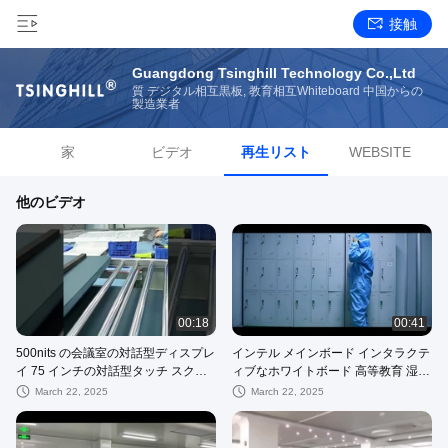
接触
Guangdong Tsinghill Technology Co.,Ltd
質 デジタル相互黒板, 教育相互Whiteboard 中国からの
製造業者
家
ビデオ
再生リスト
WEBSITE
他のビデオ
00:18
00:41
500nits の会議室の対話型ディスプレ
インテル メインボード インタラクテ
イ 75 インチの対話型タッチ スクリ
ィブなホワイトボード 高等教育 湿度
ーン
85%
March 22, 2025
March 22, 2025