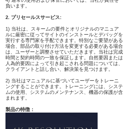
4) 通常の使用および保管においては、当社が責任を
負います。
企業情報
2. プリセールスサービス:
1) 当社は、スキームの要件とオリジナルのマニュア
ルに厳密に従ってサイトのインストールとデバッグを
会社案内
実行する専門家を手配できます。特別なご要望がある
場合、部品の取り付け方法を変更する必要がある場合
は、ユーザーと調整させていただきます。当社は完成
品質管理
時間と契約時間の一致を保証します。自然要因または
人為的要因によって引き起こされる問題については、
クライアントと話し合い、解決策を見つけます。
お問い合わせ
2) 当社はマニュアルに基づいてユーザーをトレーニ
ングすることができます。トレーニングには、システ
見積依頼
ムの使用、システムのメンテナンス、機器の保護が含
まれます。
デジタル相互黒板
製品の特徴：
教育相互Whiteboard