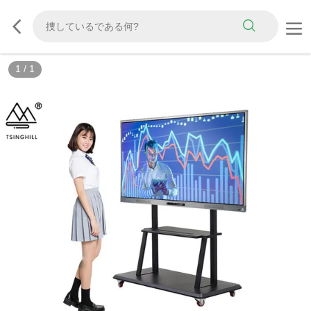
1
/
1