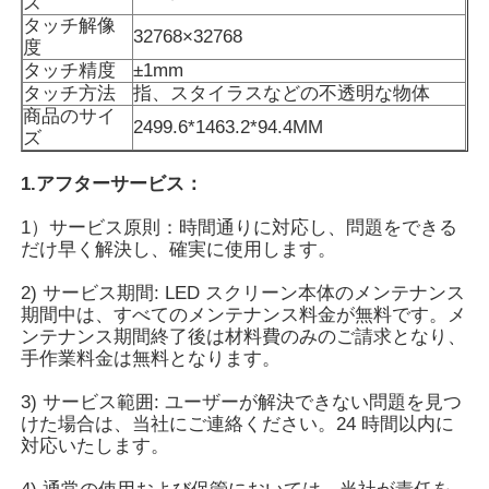
ズ
タッチ解像
32768×32768
度
タッチ精度
±1mm
タッチ方法
指、スタイラスなどの不透明な物体
商品のサイ
2499.6*1463.2*94.4MM
ズ
1.アフターサービス：
1）サービス原則：時間通りに対応し、問題をできる
だけ早く解決し、確実に使用します。
2) サービス期間: LED スクリーン本体のメンテナンス
期間中は、すべてのメンテナンス料金が無料です。メ
ンテナンス期間終了後は材料費のみのご請求となり、
ホーム
手作業料金は無料となります。
3) サービス範囲: ユーザーが解決できない問題を見つ
製品
けた場合は、当社にご連絡ください。24 時間以内に
対応いたします。
ビデオ