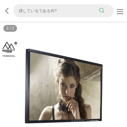
2
/
2