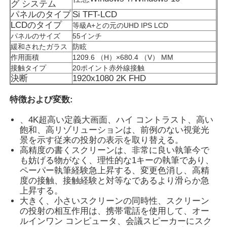
グ システム
パネルのタイプ
Si TFT-LCD
LCDのタイプ
等級A+との元のUHD IPS LCD
パネルのサイズ
55インチ
緩和されたガラス
防眩
作用面積
1209.6 （H）×680.4 （V） MM
接触タイプ
20ポイント赤外線接触
決断
1920x1080 2K FHD
特徴および変数:
、4K超高い定義大画面、ハイ コントラスト、高い
飽和、高リゾリューションは、前例のない視覚光
景を示す従来の投射の表示を取り替える。
高精度の書くスクリーンは、非常に良い執筆今で
ホーム
も妨げる物がなく、理性的な1キーの執筆であり、
ペーパー執筆経験急上昇する、変更色消し、高精
度の接触、接触経験と対等なであるより滑らか急
上昇する。
製品
大きく、小さいスクリーンの同時性、スクリーン
の投射の相互作用は、携帯電話を使用して、オー
ルインワン コンピュータ、会議スピーカーにスク
ビデオ