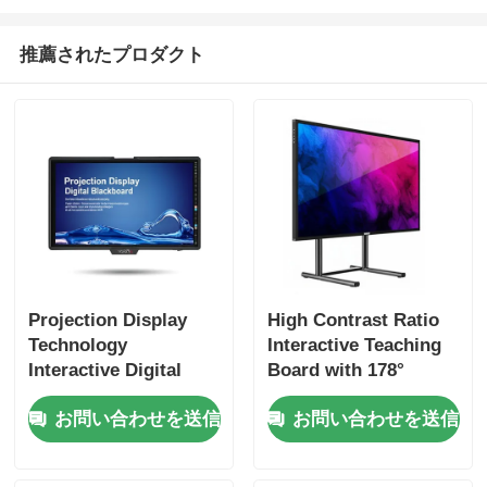
推薦されたプロダクト
Projection Display
High Contrast Ratio
Technology
Interactive Teaching
Interactive Digital
Board with 178°
Blackboard with Wi-
Viewing Angle and
お問い合わせを送信
お問い合わせを送信
Fi Connectivity and
1200 1 Contrast Ratio
Android
Compatibility